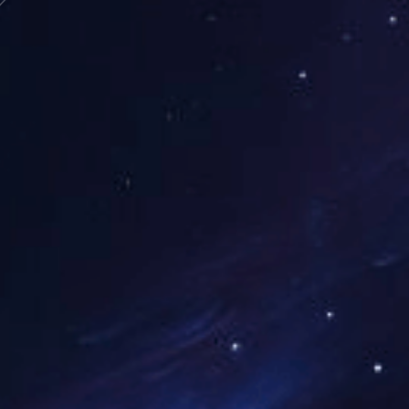
足球百科与战术分析
英超
阿森纳争冠形势分析：最后三轮关键战役
盘点
2小时前
阅读 3.2k
战术解析
高位逼抢在现代足球中的应用：瓜迪奥拉的