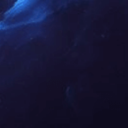
欧冠半决赛第二回合全场高光
球员档案
贝林厄姆：新王当立？