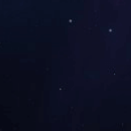
詹姆斯赛季数据更新：依然处于联
CBA
盟顶尖行列
现冠军
关于6686体育：您的专业体育数据伙伴
6686体育（www.022lh.com）致力于为
冠杯赛到NBA、CBA等顶级篮球赛事的全方位报道
专业数据分析：
我们拥有强大的数据团队，通过先进
榜还是球队排名，我们的数据都以实时更新和精准著
百科与知识体系：
除了赛事新闻，6686体育还建
识。同时，我们的战术分析板块由资深体育编辑撰写