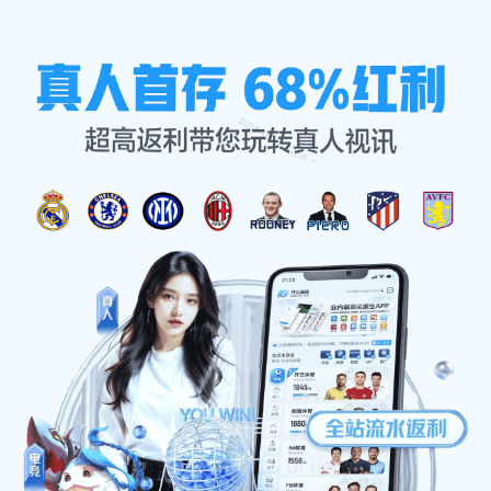
将
6686
体育
加
☰
冕
欧
洲
之
6686体育：今日足球比赛比分与
王？
深度赛事分析
深
入
全球顶级联赛实时追踪 · 专业数据模型驱动 · 权威
分
专家即时解读
析
双
方
首
发
英超：曼城 vs 利物浦
西甲：皇马 vs 巴萨
意甲：尤文
阵