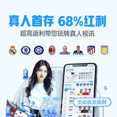
将
6686
体育
加
☰
冕
欧
洲
之
6686体育：今日足球比赛比分与
王？
深度赛事分析
深
入
全球顶级联赛实时追踪 · 专业数据模型驱动 · 权威
分
专家即时解读
析
双
方
首
发
英超：曼城 vs 利物浦
西甲：皇马 vs 巴萨
意甲：尤文
阵