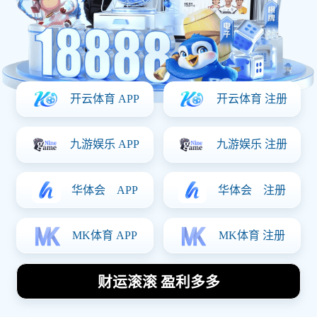
2 - 1
0 - 0
3 - 2
容
88'
HT
FT
及
近
期
状
⚽
🏀
态，
为
足球专区
篮球专区
您
提
供
最
🏆
🌍
专
业
的
NBA速递
世界杯前瞻
赛
前
解
热门赛事资讯
查看更多 >
读。