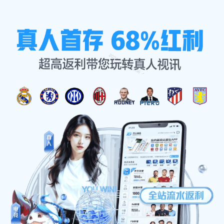
将
6686
体育
加
☰
冕
欧
洲
之
6686体育：今日足球比赛比分与
王？
深度赛事分析
深
入
全球顶级联赛实时追踪 · 专业数据模型驱动 · 权威
分
专家即时解读
析
双
方
首
发
英超：曼城 vs 利物浦
西甲：皇马 vs 巴萨
意甲：尤文
阵