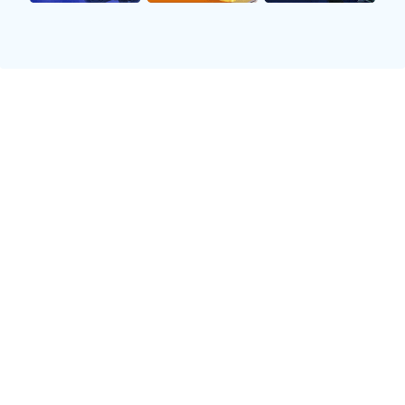
英超
西甲
阿森纳争冠形势分
哈兰德纪录之夜：曼
析：最后三轮关键战
城主场大胜稳固榜首
役盘点
位置
2小时前
阅读 3.2k
4小时前
阅读 5.1k
积分榜 TOP 5
排名
球队
积分
曼城
78
1
阿森纳
76
2
利物浦
72
3