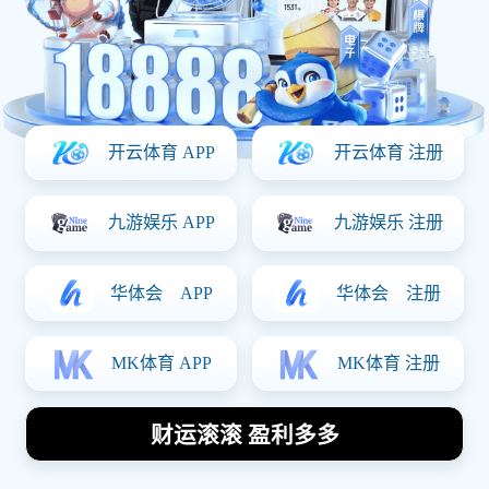
2 - 1
0 - 0
3 - 2
容
88'
HT
FT
及
近
期
状
⚽
🏀
态，
为
足球专区
篮球专区
您
提
供
最
🏆
🌍
专
业
的
NBA速递
世界杯前瞻
赛
前
解
热门赛事资讯
查看更多 >
读。