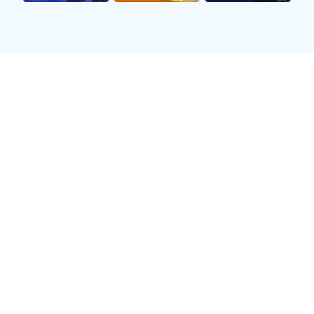
英超
西甲
阿森纳争冠形势分
哈兰德纪录之夜：曼
析：最后三轮关键战
城主场大胜稳固榜首
役盘点
位置
2小时前
阅读 3.2k
4小时前
阅读 5.1k
积分榜 TOP 5
排名
球队
积分
曼城
78
1
阿森纳
76
2
利物浦
72
3