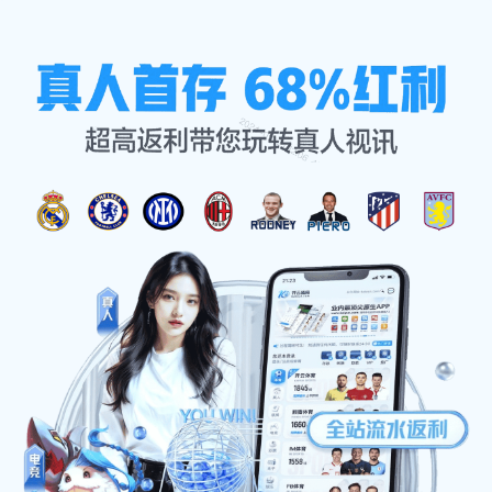
将
6686
体育
加
☰
冕
欧
洲
之
6686体育：今日足球比赛比分与
王？
深度赛事分析
深
入
全球顶级联赛实时追踪 · 专业数据模型驱动 · 权威
分
专家即时解读
析
双
方
首
发
英超：曼城 vs 利物浦
西甲：皇马 vs 巴萨
意甲：尤文
阵