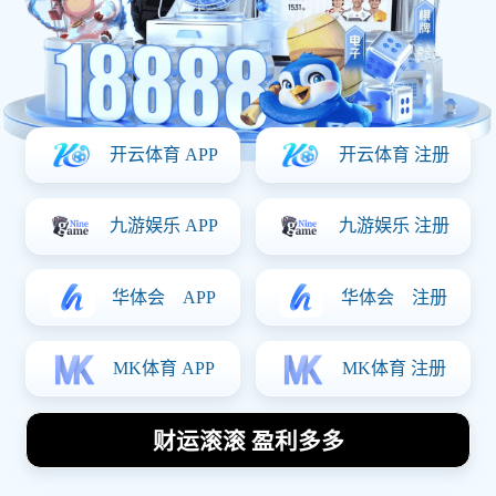
2 - 1
0 - 0
3 - 2
容
88'
HT
FT
及
近
期
状
⚽
🏀
态，
为
足球专区
篮球专区
您
提
供
最
🏆
🌍
专
业
的
NBA速递
世界杯前瞻
赛
前
解
热门赛事资讯
查看更多 >
读。